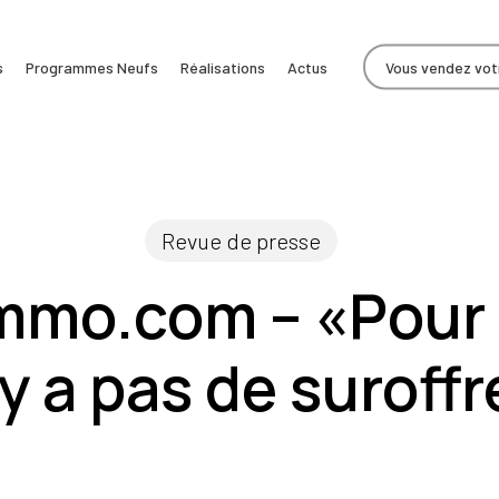
s
Programmes Neufs
Réalisations
Actus
Vous vendez votr
Revue de presse
mo.com – «Pour l’
’y a pas de suroffr