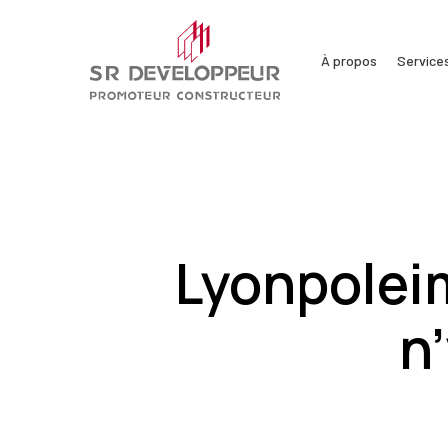
Passer
au
À propos
Service
contenu
principal
Lyonpoleim
n