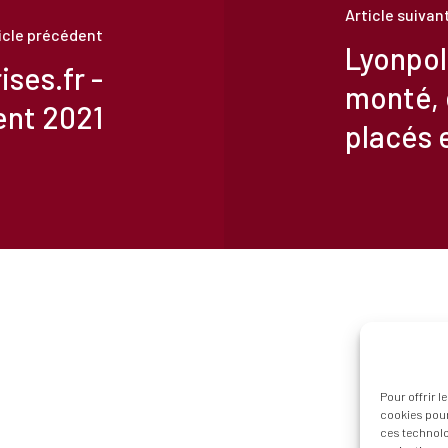
Article suivan
icle précédent
Lyonpo
ses.fr -
monté, 
ent 2021
placés 
Pour offrir 
cookies pour
ces technolo