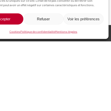
 les ID uniques sur ce site. Le fait de ne pas consentir ou de retirer son
 peut avoir un effet négatif sur certaines caractéristiques et fonctions.
cepter
Refuser
Voir les préférences
Cookies
Politique de confidentialité
Mentions légales
Réseaux sociaux
fr
ication