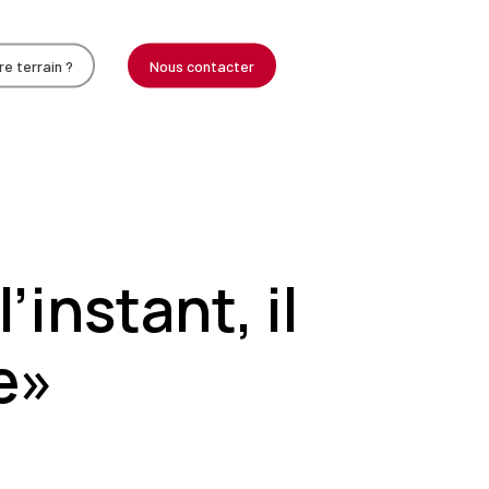
e terrain ?
Nous contacter
instant, il
e»