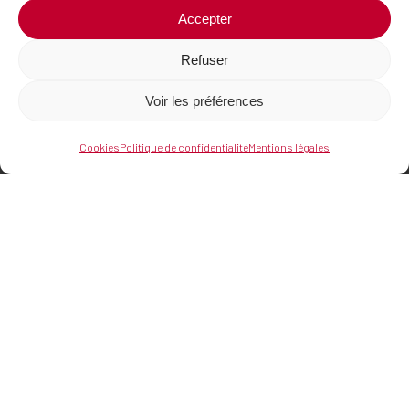
Accepter
Refuser
Voir les préférences
Cookies
Politique de confidentialité
Mentions légales
Où nous trouver
Centre d’affaires du Zénith
21 rue de Sarliève,
63800 Cournon d’Auvergne
Nous contacter
04 73 44 92 24