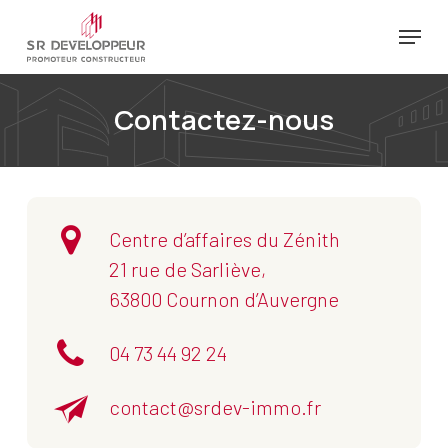
Passer
Menu
au
Ferm
contenu
le
principal
Contactez-nous
menu
Centre d’affaires du Zénith
21 rue de Sarliève,
63800 Cournon d’Auvergne
04 73 44 92 24
contact@srdev-immo.fr