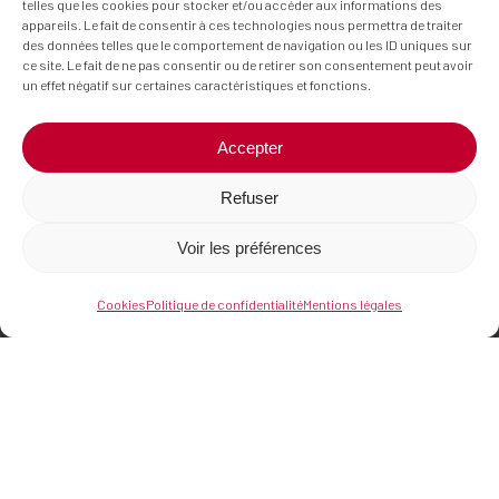
telles que les cookies pour stocker et/ou accéder aux informations des
appareils. Le fait de consentir à ces technologies nous permettra de traiter
des données telles que le comportement de navigation ou les ID uniques sur
ce site. Le fait de ne pas consentir ou de retirer son consentement peut avoir
un effet négatif sur certaines caractéristiques et fonctions.
Accepter
Refuser
Voir les préférences
Cookies
Politique de confidentialité
Mentions légales
Où nous trouver
Centre d’affaires du Zénith
21 rue de Sarliève,
63800 Cournon d’Auvergne