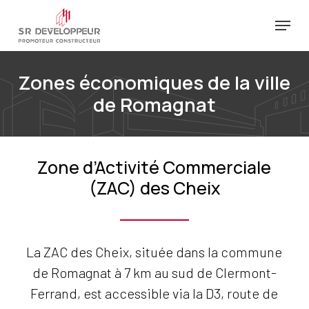
Passer
Menu
au
Ferm
contenu
le
principal
Zones économiques de la ville
menu
de Romagnat
Zone d’Activité Commerciale
(ZAC) des Cheix
La ZAC des Cheix, située dans la commune
de Romagnat à 7 km au sud de Clermont-
Ferrand, est accessible via la D3, route de