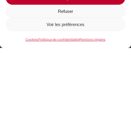
–
Refuser
Romagnat
Voir les préférences
Cookies
Politique de confidentialité
Mentions légales
Où nous trouver
Centre d’affaires du Zénith
21 rue de Sarliève,
63800 Cournon d’Auvergne
Nous contacter
04 73 44 92 24