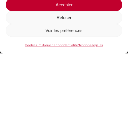
Accepter
Refuser
Voir les préférences
Cookies
Politique de confidentialité
Mentions légales
Où nous trouver
Centre d’affaires du Zénith
21 rue de Sarliève,
63800 Cournon d’Auvergne
Nous contacter
04 73 44 92 24