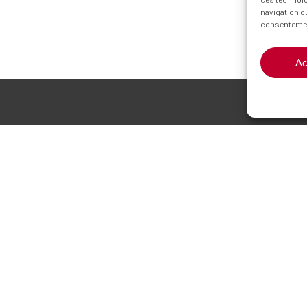
navigation ou
consentement
Ac
us trouver
Nous contacter
 d’affaires du Zénith
04 73 44 92 24
 de Sarliève,
contact@srdev-immo.
 Cournon d’Auvergne