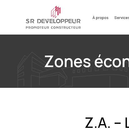
Passer
au
À propos
Service
contenu
principal
Zones écono
Z.A. –