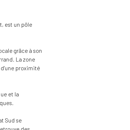
, est un pôle
locale grâce à son
rrand. La zone
e d’une proximité
ue et la
iques.
at Sud se
retrouve des