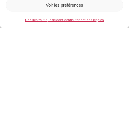
Voir les préférences
Cookies
Politique de confidentialité
Mentions légales
Où nous trouver
Centre d’affaires du Zénith
21 rue de Sarliève,
63800 Cournon d’Auvergne