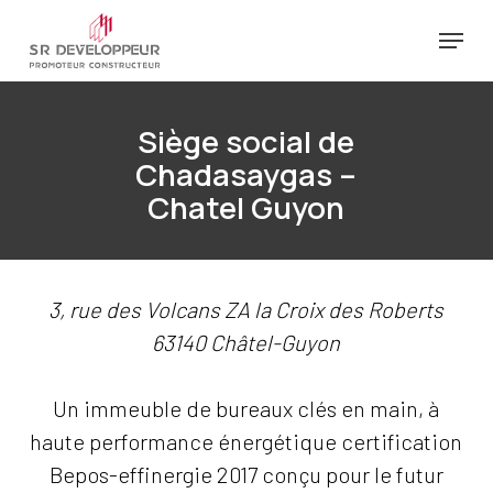
Passer
Menu
au
Ferm
contenu
le
principal
Siège social de
menu
Chadasaygas –
Chatel Guyon
3, rue des Volcans ZA la Croix des Roberts
63140 Châtel-Guyon
Un immeuble de bureaux clés en main, à
haute performance énergétique certification
Bepos-effinergie 2017 conçu pour le futur