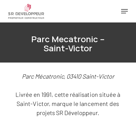
Passer
Menu
au
Ferm
contenu
le
principal
Parc Mecatronic –
menu
Saint-Victor
Parc Mécatronic, 03410 Saint-Victor
Livrée en 1991, cette réalisation située à
Saint-Victor, marque le lancement des
projets SR Développeur.